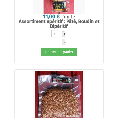
11,00 €
l'unité
Assortiment apéritif : Pâté, Boudin et
Bipéritif
+
–
Ajouter au panier